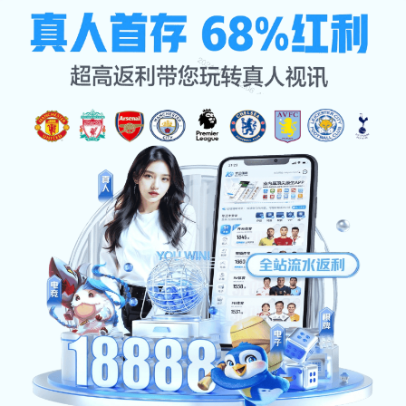
案例中心
首页
案例中心