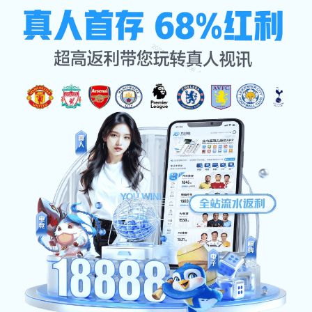
公司动态
首页
公司动态