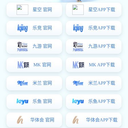
CONTACT US
联系我们
地址
天津市红桥区咸阳北路48号银泰大厦A座1111